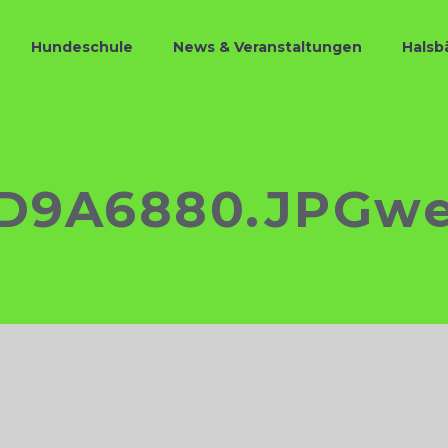
Hundeschule
News & Veranstaltungen
Halsb
D9A6880.JPGw