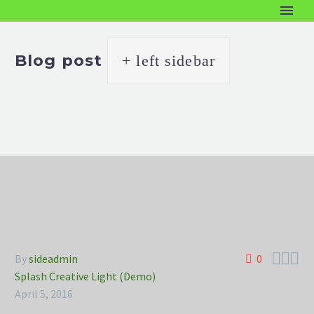
Blog post
+ left sidebar



By
sideadmin
0
Splash Creative Light (Demo)
April 5, 2016