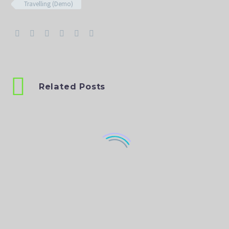
Travelling (Demo)
Related Posts
Blog post + right sidebar (Demo)
Lorem Ipsum. Proin gravida nibh vel