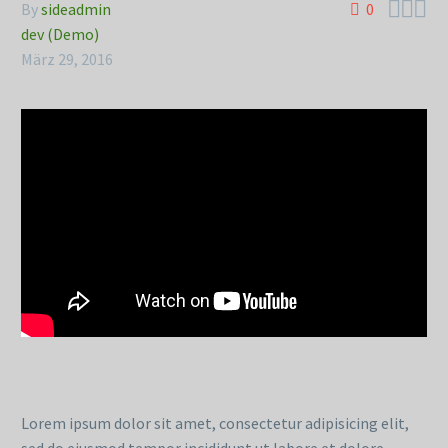



By
sideadmin
0
dev (Demo)
März 29, 2016
Lorem ipsum dolor sit amet, consectetur adipisicing elit,
sed do eiusmod tempor incididunt ut labore et dolore