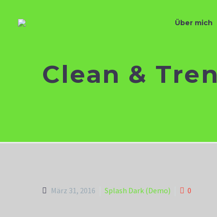
Über mich
Clean & Tre
März 31, 2016
Splash Dark (Demo)
0