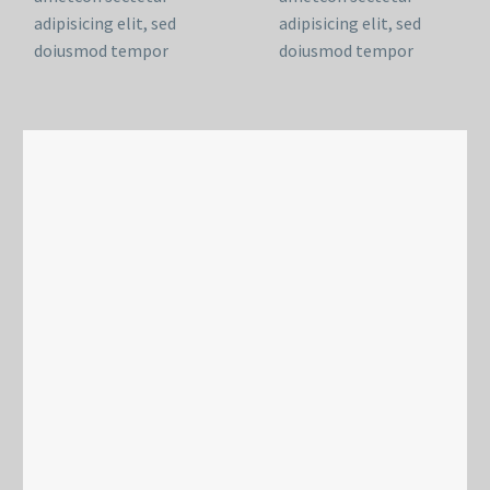
adipisicing elit, sed
adipisicing elit, sed
doiusmod tempor
doiusmod tempor