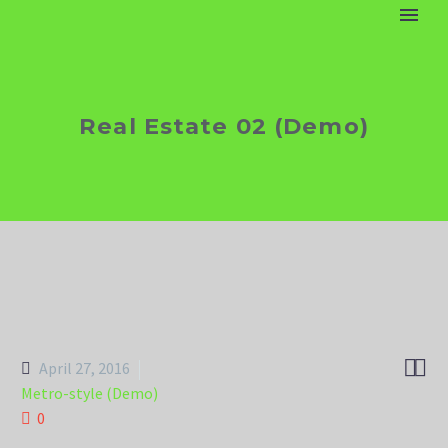
Real Estate 02 (Demo)


April 27, 2016
Metro-style (Demo)
0