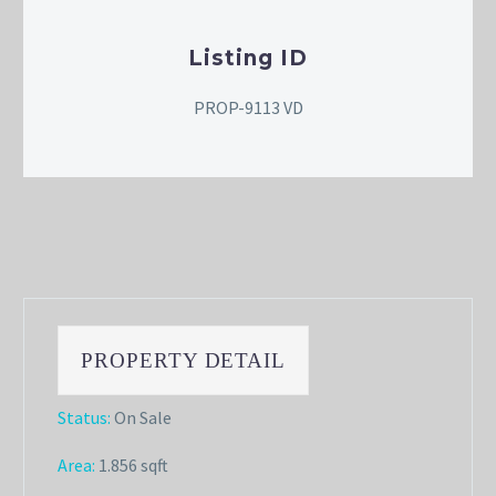
Listing ID
PROP-9113 VD
PROPERTY DETAIL
Status:
On Sale
Area:
1.856 sqft