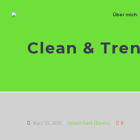
Über mich
Clean & Tre
März 31, 2016
Splash Dark (Demo)
0