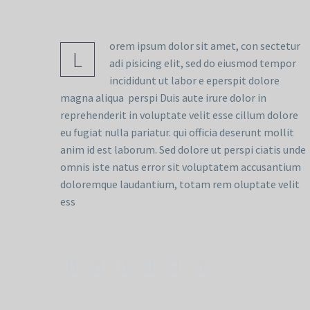
orem ipsum dolor sit amet, con sectetur
L
adi pisicing elit, sed do eiusmod tempor
incididunt ut labor e eperspit dolore
magna aliqua perspi Duis aute irure dolor in
reprehenderit in voluptate velit esse cillum dolore
eu fugiat nulla pariatur. qui officia deserunt mollit
anim id est laborum. Sed dolore ut perspi ciatis unde
omnis iste natus error sit voluptatem accusantium
doloremque laudantium, totam rem oluptate velit
ess