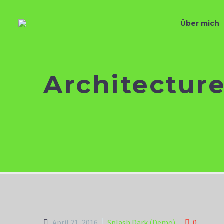
Über mich
Architectur
April 21, 2016
Splash Dark (Demo)
0