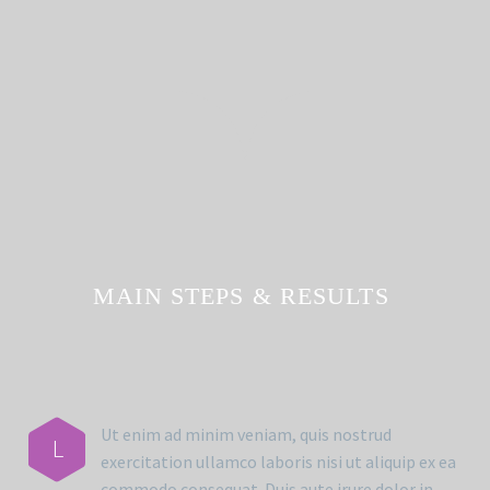
MAIN STEPS & RESULTS
Ut enim ad minim veniam, quis nostrud
L
exercitation ullamco laboris nisi ut aliquip ex ea
commodo consequat. Duis aute irure dolor in