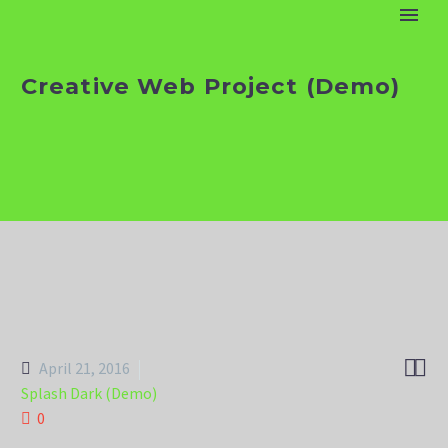
Creative Web Project (Demo)


April 21, 2016
Splash Dark (Demo)
0