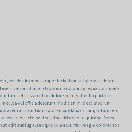
elit, sed do eiusmod tempor incididunt ut labore et dolore
 exercitation ullamco laboris nisi ut aliquip ex ea commodo
luptate velit esse cillum dolore eu fugiat nulla pariatur.
in culpa qui officia deserunt mollit anim id est laborum.
t voluptatem accusantium doloremque laudantium, totam rem
et quasi architecto beatae vitae dicta sunt explicabo. Nemo
aut odit aut fugit, sed quia consequuntur magni dolores eos