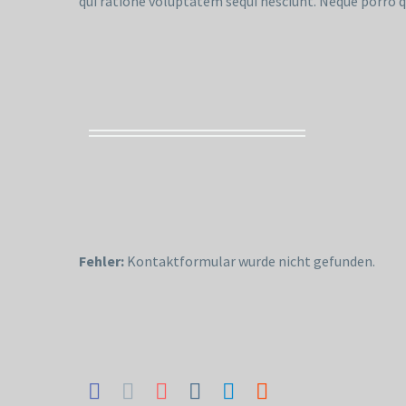
qui ratione voluptatem sequi nesciunt. Neque porro q
Fehler:
Kontaktformular wurde nicht gefunden.