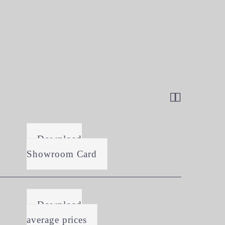


Download
Showroom Card
Download
average prices