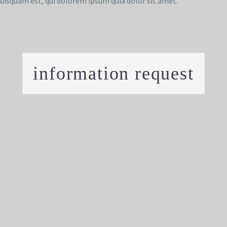
uisquam est, qui dolorem ipsum quia dolor sit amet.
information request