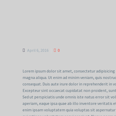
April 6, 2016
0
Lorem ipsum dolor sit amet, consectetur adipisicing 
magna aliqua. Ut enim ad minim veniam, quis nostrud
consequat. Duis aute irure dolor in reprehenderit in vo
Excepteur sint occaecat cupidatat non proident, sunt 
Sed ut perspiciatis unde omnis iste natus error si
aperiam, eaque ipsa quae ab illo inventore veritatis 
enim ipsam voluptatem quia voluptas sit aspernatur 